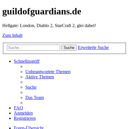
guildofguardians.de
Hellgate: London, Diablo 2, StarCraft 2, glei dabei!
Zum Inhalt
Erweiterte Suche
Suche
Schnellzugriff
Unbeantwortete Themen
Aktive Themen
Suche
Das Team
FAQ
Anmelden
Registrieren
Foren-Übersicht