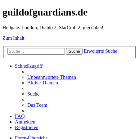
guildofguardians.de
Hellgate: London, Diablo 2, StarCraft 2, glei dabei!
Zum Inhalt
Erweiterte Suche
Suche
Schnellzugriff
Unbeantwortete Themen
Aktive Themen
Suche
Das Team
FAQ
Anmelden
Registrieren
Foren-Übersicht