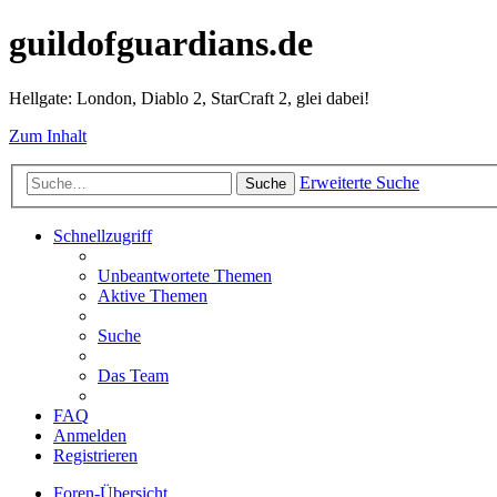
guildofguardians.de
Hellgate: London, Diablo 2, StarCraft 2, glei dabei!
Zum Inhalt
Erweiterte Suche
Suche
Schnellzugriff
Unbeantwortete Themen
Aktive Themen
Suche
Das Team
FAQ
Anmelden
Registrieren
Foren-Übersicht