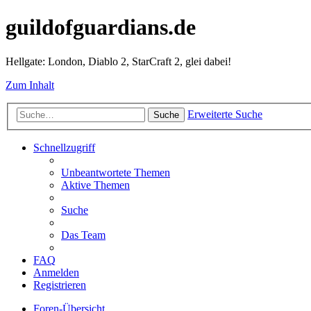
guildofguardians.de
Hellgate: London, Diablo 2, StarCraft 2, glei dabei!
Zum Inhalt
Erweiterte Suche
Suche
Schnellzugriff
Unbeantwortete Themen
Aktive Themen
Suche
Das Team
FAQ
Anmelden
Registrieren
Foren-Übersicht