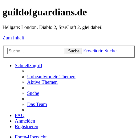
guildofguardians.de
Hellgate: London, Diablo 2, StarCraft 2, glei dabei!
Zum Inhalt
Erweiterte Suche
Suche
Schnellzugriff
Unbeantwortete Themen
Aktive Themen
Suche
Das Team
FAQ
Anmelden
Registrieren
Foren-Übersicht