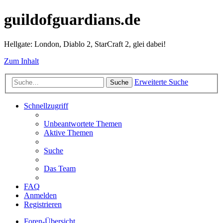
guildofguardians.de
Hellgate: London, Diablo 2, StarCraft 2, glei dabei!
Zum Inhalt
Erweiterte Suche
Suche
Schnellzugriff
Unbeantwortete Themen
Aktive Themen
Suche
Das Team
FAQ
Anmelden
Registrieren
Foren-Übersicht