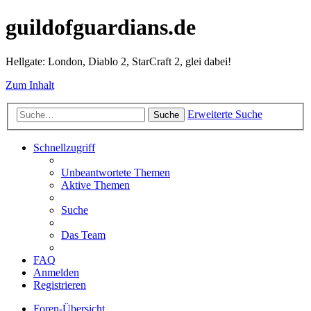
guildofguardians.de
Hellgate: London, Diablo 2, StarCraft 2, glei dabei!
Zum Inhalt
Erweiterte Suche
Suche
Schnellzugriff
Unbeantwortete Themen
Aktive Themen
Suche
Das Team
FAQ
Anmelden
Registrieren
Foren-Übersicht