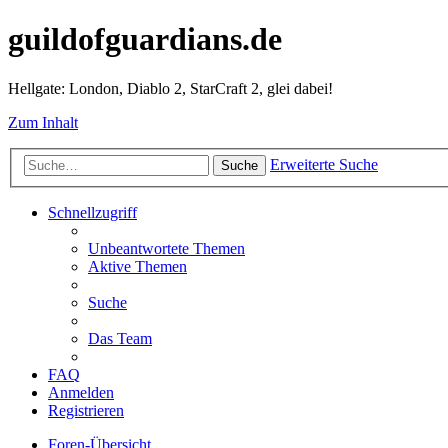
guildofguardians.de
Hellgate: London, Diablo 2, StarCraft 2, glei dabei!
Zum Inhalt
Erweiterte Suche
Suche
Schnellzugriff
Unbeantwortete Themen
Aktive Themen
Suche
Das Team
FAQ
Anmelden
Registrieren
Foren-Übersicht