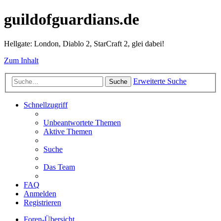
guildofguardians.de
Hellgate: London, Diablo 2, StarCraft 2, glei dabei!
Zum Inhalt
Erweiterte Suche
Suche
Schnellzugriff
Unbeantwortete Themen
Aktive Themen
Suche
Das Team
FAQ
Anmelden
Registrieren
Foren-Übersicht