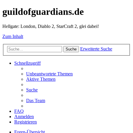
guildofguardians.de
Hellgate: London, Diablo 2, StarCraft 2, glei dabei!
Zum Inhalt
Erweiterte Suche
Suche
Schnellzugriff
Unbeantwortete Themen
Aktive Themen
Suche
Das Team
FAQ
Anmelden
Registrieren
Foren-Übersicht