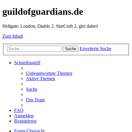
guildofguardians.de
Hellgate: London, Diablo 2, StarCraft 2, glei dabei!
Zum Inhalt
Erweiterte Suche
Suche
Schnellzugriff
Unbeantwortete Themen
Aktive Themen
Suche
Das Team
FAQ
Anmelden
Registrieren
Foren-Übersicht