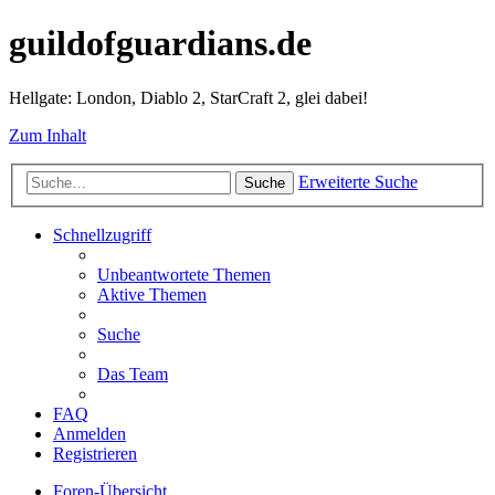
guildofguardians.de
Hellgate: London, Diablo 2, StarCraft 2, glei dabei!
Zum Inhalt
Erweiterte Suche
Suche
Schnellzugriff
Unbeantwortete Themen
Aktive Themen
Suche
Das Team
FAQ
Anmelden
Registrieren
Foren-Übersicht