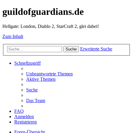
guildofguardians.de
Hellgate: London, Diablo 2, StarCraft 2, glei dabei!
Zum Inhalt
Erweiterte Suche
Suche
Schnellzugriff
Unbeantwortete Themen
Aktive Themen
Suche
Das Team
FAQ
Anmelden
Registrieren
Foren-Übersicht